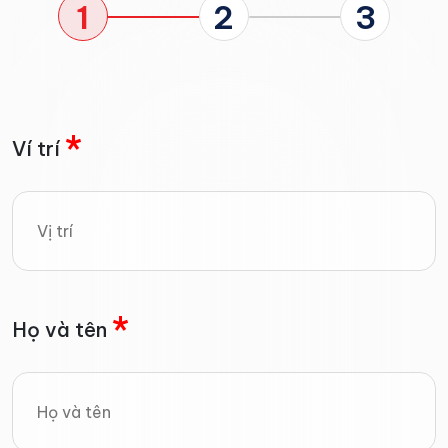
1
2
3
*
Ví trí
*
Họ và tên